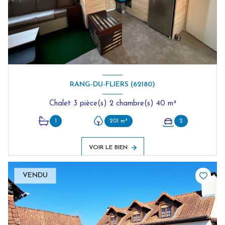
RANG-DU-FLIERS (62180)
Chalet 3 pièce(s) 2 chambre(s) 40 m²
1
201 m²
2
VOIR LE BIEN
VENDU