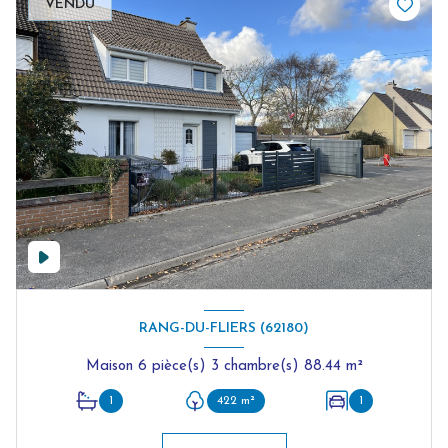
VENDU
RANG-DU-FLIERS (62180)
Maison 6 pièce(s) 3 chambre(s) 88.44 m²
1
422 m²
1