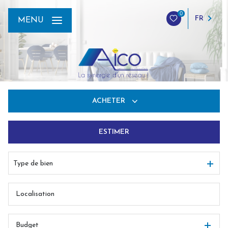
0
FR
MENU
ACHETER
ESTIMER
De l'ancien
Du neuf
Type de bien
De l'immo pro
Budget