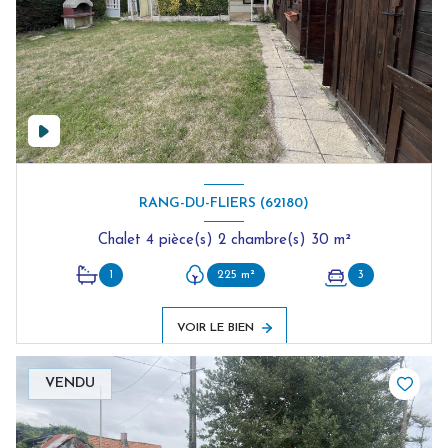
RANG-DU-FLIERS (62180)
Chalet 4 pièce(s) 2 chambre(s) 30 m²
1
225 m²
3
VOIR LE BIEN
VENDU