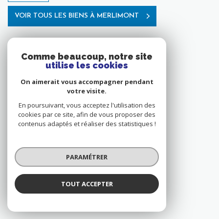
VOIR TOUS LES BIENS À MERLIMONT
Comme beaucoup, notre site
9 annonces à Étaples
utilise les cookies
On aimerait vous accompagner pendant
MAISON
votre visite.
En poursuivant, vous acceptez l'utilisation des
APPARTEMENT
cookies par ce site, afin de vous proposer des
contenus adaptés et réaliser des statistiques !
VILLA
PARAMÉTRER
TERRAIN A BATIR
TOUT ACCEPTER
VOIR TOUS LES BIENS À ÉTAPLES