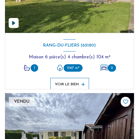
RANG-DU-FLIERS (62180)
Maison 6 pièce(s) 4 chambre(s) 104 m²
1
1067 m²
2
VOIR LE BIEN
VENDU