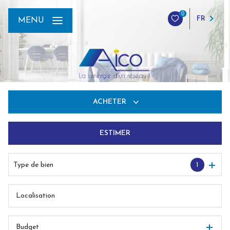
0
FR
MENU
ACHETER
ESTIMER
De l'ancien
Du neuf
Type de bien
1
De l'immo pro
Budget