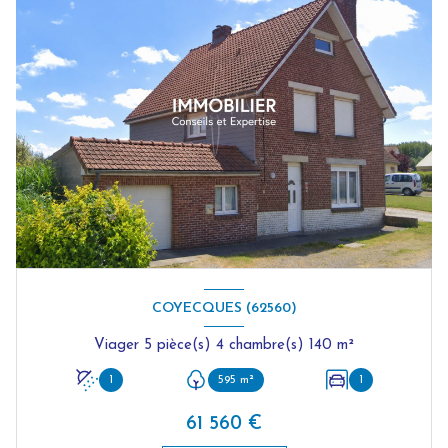
COYECQUES (62560)
Viager 5 pièce(s) 4 chambre(s) 140 m²
1
595 m²
1
61 560 €