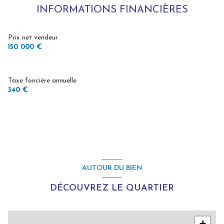
Chauffage individuel : radiateur (electrique)
INFORMATIONS FINANCIÈRES
exposition Sud
Prix net vendeur
150 000 €
1 côté(s) mitoyen(s)
Taxe foncière annuelle
1 niveau(x)
340 €
vue Jardin - Terrasse
terrasse
AUTOUR DU BIEN
DÉCOUVREZ LE QUARTIER
+