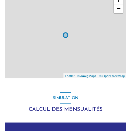
−
Leaflet
|
©
Maps
|
© OpenStreetMap
Jawg
SIMULATION
CALCUL DES MENSUALITÉS