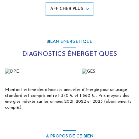
A l'extérieur: Un jardin clos avec une exposition au sud avec une
AFFICHER PLUS
petite étable bien serviable pour le stockage.
Menuiseries PVC double vitrage - Radiateurs électriques à inertie -
Conduit de cheminée tubé existant, offrant la possibilité d'y
installer un poêle à bois ou à pellets - Assainissement autonome
conforme (micro-station).
À visiter sans attendre uniquement avec L'Agence des Remparts,
BILAN ÉNERGÉTIQUE
contactez Aurélien Piquet votre agent immobilier, disponible au O6
64 47 59 16, joignable 7 jours/7.
DIAGNOSTICS ÉNERGETIQUES
Montant estimé des dépenses annuelles d'énergie pour un usage
standard est compris entre 1 340 € et 1 860 € . Prix moyens des
énergies indexés sur les années 2021, 2022 et 2023 (abonnements
compris).
A PROPOS DE CE BIEN