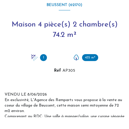
BEUSSENT (62170)
Maison 4 pièce(s) 2 chambre(s)
74.2 m²
1
435 m²
Réf
AP305
VENDU LE 8/06/2026
En exclusivité, L'Agence des Remparts vous propose à la vente au
coeur du village de Beussent, cette maison semi mitoyenne de 72
m2 environ.
Comprenant au RDC: Une salle à manger/salon, une cuisine séparée
meublée et équipée récente, un cellier, un WC.
A l'étage: 2 chambres - une salle d'eau avec WC.