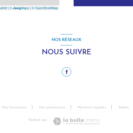
aflet
|
©
Maps
|
© OpenStreetMap
Jawg
NOS RÉSEAUX
NOUS SUIVRE
Nos honoraires
Nos partenaires
Mentions légales
Admin
Réalisé par :