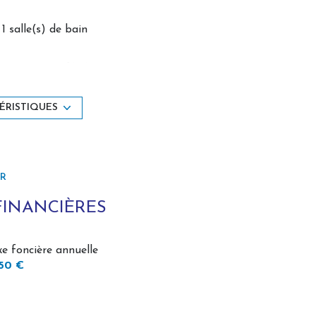
té (Valeur locative actuelle : 850 € / mois).
, salle de douche et WC (loué actuellement en
1 salle(s) de bain
construit en 1998
 de superbes volumes, une luminosité
Chauffage central : trad_type_chauff_air_eau
réelles opportunités d'exploitation : activité
ÉRISTIQUES
(pompe à chaleur)
ueil familial. Le tout dans un environnement
exposition Sud
ER
2ème étage
FINANCIÈRES
cave
xe foncière annuelle
150 €
arboré