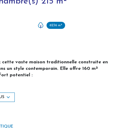
Maison 8 pièce(s) 5 chambre(s) 215 m²
6236 m²
cette vaste maison traditionnelle construite en
ns un style contemporain. Elle offre 160 m²
ort potentiel :
dical comme actuellement - normes PMR),
(actuellement loué en meublé)
US
ri et entièrement clos (hormis la prairie) avec
ÉTIQUE