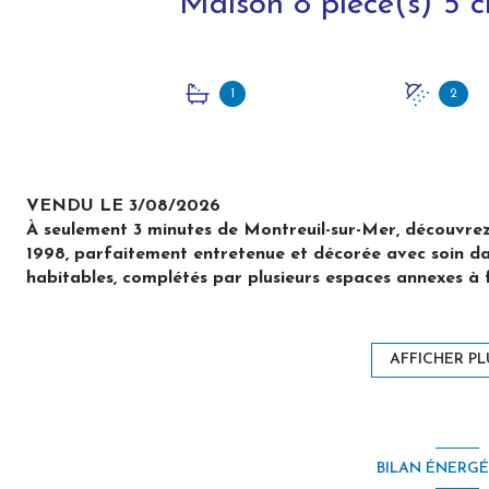
1
2
VENDU LE 3/08/2026
À seulement 3 minutes de Montreuil-sur-Mer, découvrez 
1998, parfaitement entretenue et décorée avec soin da
habitables, complétés par plusieurs espaces annexes à f
- Un local professionnel de 25 m² (bureau ou cabinet mé
- Un studio indépendant de 35 m² récemment réaménagé, 
- Un sous-sol complet de plus de 160 m²,
AFFICHER PL
- Un garage de 34 m²,
- Terrasses, jardin et pâture (environ 4000 m²),
Le tout implanté sur un terrain de 6 236 m² arboré, fleu
portail motorisé.
BILAN ÉNERG