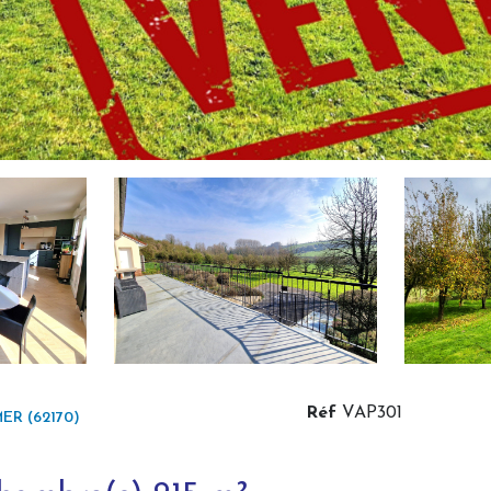
Réf
VAP301
R (62170)