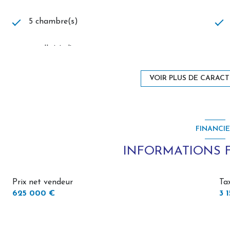
d'un point d'eau/ WC. Stationnement facile dans la proprié
- Studio indépendant de 35 m², avec kitchenette, coin nuit
5 chambre(s)
meublé : 600 € / mois).
2 salle(s) d'eau
En résumé :
Aux portes de Montreuil-sur-Mer, cette propriété offre
exceptionnelle, une vie de plain-pied, 5 chambres, et de 
VOIR PLUS DE CARACT
cuisine américaine (équipée)
professionnelle clé en main, location du studio, ou acc
calme, avec un accès et un stationnement très facile.
2 garage(s)
À visiter sans attendre avec L'Agence des Remparts.
FINANCI
2 niveau(x)
INFORMATIONS 
vue Jardin - Terrasse
Prix net vendeur
Ta
625 000 €
3 
terrasse