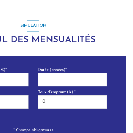
SIMULATION
L DES MENSUALITÉS
 €)*
Durée (années)*
Taux d'emprunt (%) *
* Champs obligatoires