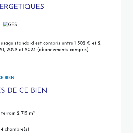
ce bureau, salle de jeux etc., distribue 3
NERGETIQUES
aménagé,
il dans la propriété, allée bitumée jusqu'au terre-
age (35,50 m²), avec aménagement de la sous-
usage standard est compris entre 1 502 € et 2
2021, 2022 et 2023 (abonnements compris).
très utiles.
de 2715 m², facile d'entretien
E BIEN
chauffage/production d'eau chaude/ consommation)
fage pour le rez-de-chaussée
S DE CE BIEN
vue dégagée sur un environnement exceptionnel,
terrain 2 715 m²
facilité de vie en plain-pied appréciables.
, contactez Laurence STALHBERGER votre
4 chambre(s)