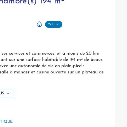
Maison 6 pièce(s) 4 chambre(s) 194 m²
2715 m²
 ses services et commerces, et à moins de 20 km
tant sur une surface habitable de 194 m² de beaux
avec une autonomie de vie en plain-pied :
 salle à manger et cusine ouverte sur un plateau de
bow window, avec double accès sur la terrasse
risé), et au jardin impeccable, arboré et fleuri.
nvironnante, sans vis-à-vis.
US
bénéficie d'une pièce annexe (cellier et
bre de 12 m² (actuellement aménagée en
ÉTIQUE