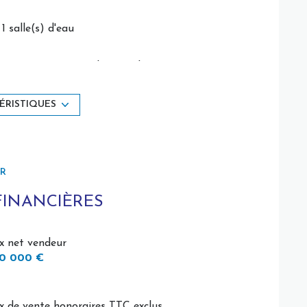
é sont disponibles sur le site Géorisques :
1 salle(s) d'eau
cuisine américaine (équipée)
exposition Sud-Ouest
ÉRISTIQUES
vue campagne, jardins
ER
FINANCIÈRES
ix net vendeur
0 000 €
ix de vente honoraires TTC exclus