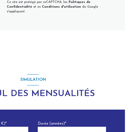
Ce site est protégé par reCAPTCHA, les
Politiques de
Confidentialité
et es
Conditions d'utilisation
de Google
s'appliquent.
SIMULATION
L DES MENSUALITÉS
 €)*
Durée (années)*