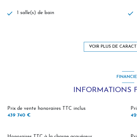
Les informations sur les risques auxquels ce bien est expos
www.georisques.gouv.fr.
1 salle(s) de bain
construit en 2009
2 garage(s)
VOIR PLUS DE CARACT
2 niveau(x)
FINANCI
terrasse
INFORMATIONS 
Prix de vente honoraires TTC inclus
Pr
439 740 €
42
Honoraires TTC à la charge acquéreur
Pr