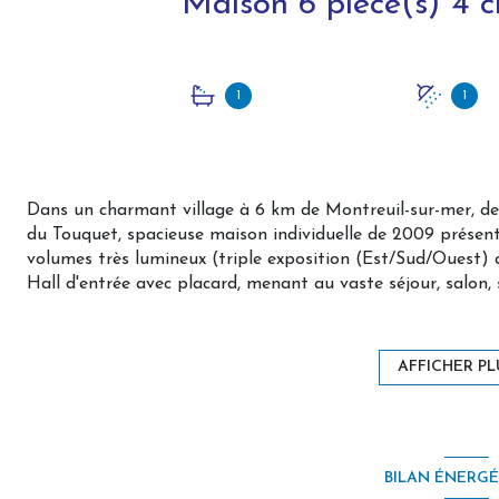
1
1
Dans un charmant village à 6 km de Montreuil-sur-mer, de
du Touquet, spacieuse maison individuelle de 2009 présen
volumes très lumineux (triple exposition (Est/Sud/Ouest) 
Hall d'entrée avec placard, menant au vaste séjour, salon,
plus de 55 m², baigné de lumière par ses baies vitrées et 
aménagée en pergola (toit rétractable et store latéral moto
Bassin d'agrément, pelouse, vue superbe sur la campagne e
AFFICHER PL
La cuisine, aménagée et équipée autour de son ilôt central 
buanderie).
L'espace nuit du rez-de-chausée est composé d'une cham
bureau/rangements), et d'une salle de douche.
BILAN ÉNERG
Toilettes indépendants.