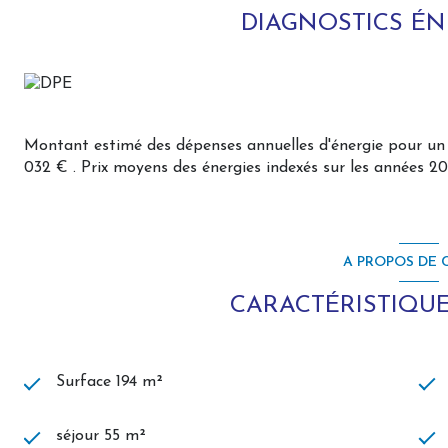
A l'étage, un palier en mezzanine pouvant accueillir un espa
DIAGNOSTICS É
chambres dont une de plus de 28 m² avec pièce dressing 
une salle de bain,
toilettes séparés.
Les extérieurs sont joliment entretenus, bel espace d'accue
plain qui permet les manoeuvres et l'accès au double gar
Montant estimé des dépenses annuelles d'énergie pour un 
pente.
032 € . Prix moyens des énergies indexés sur les années 
Carport et abris bois/bûchers complètent ces dépendances 
Poulailler délimité en fond de terrain.
Le tout sur un terrain entièrement clos (portail motorisé) 
A PROPOS DE C
L'installation électrique ne comporte aucune anomalie (
Un poêle à bois dans le séjour complète le mode de chauf
CARACTÉRISTIQUE
L'assainissement individuel est conforme.
DPE C
GES A
Cette très agréable propriété, située au calme, avec 
Surface 194 m²
proche des commodités, bénéficie d'un confort et d'une 
A
visiter sans attendre avec L'Agence des Remparts
séjour 55 m²
conseillère en immobilier, joignable 7 jours/7