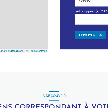
Votre apport (en €) *
ENVOYER
aflet
|
©
Maps
|
© OpenStreetMap
Jawg
A DÉCOUVRIR
IENS CORRESPONDANT À VO