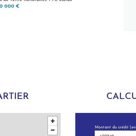
0 000 €
RTIER
CALCU
+
Montant du crédit (en
−