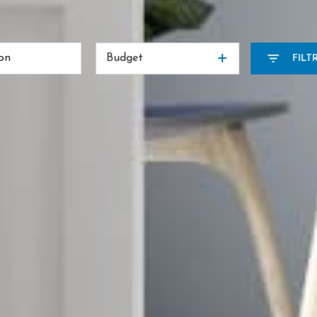
Budget
FILT