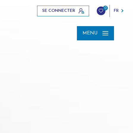
0
SE CONNECTER
FR
MENU