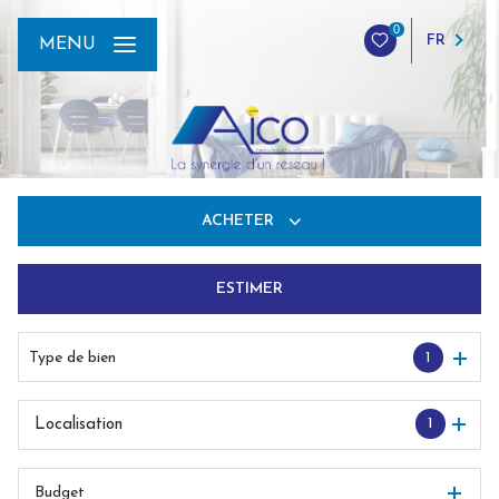
0
FR
MENU
ACHETER
ESTIMER
De l'ancien
Du neuf
Type de bien
1
De l'immo pro
1
Localisation
Budget