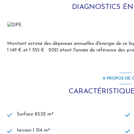
- un palier bureau
DIAGNOSTICS É
- une salle d'eau, wc
Caves voûtées.
Dépendances de plus de 200m², composées d'anciennes ét
l'habitation et/ou agencement de gîte touristique,
garage, grange typique, plusieurs petites remises...
Montant estimé des dépenses annuelles d'énergie de ce l
Terrasse couverte avec cuisine d'été et cheminée barbecue,
1 149 € et 1 555 € . 2021 étant l'année de référence des prix
Cour carrée, bitumée, close par portail grille alu.
Jardin clos de plus de 800 m², le tout sur 1514 m²
Double vitrage, volets battants bois en RDC et persiennes 
assainissement collectif (tout à l'égout)
A PROPOS DE C
Chauffage au gaz de ville avec chaudière à production d'e
Fort potentiel pour cette propriété de charme, sans t
CARACTÉRISTIQUE
aménagements fonction du projet, et bénéficiant de la
Montreuil sur mer et 30 mn des plages.
A visiter sans attendre avec L'Agence des Remparts
conseillère en immobilier, joignable 7 jours/7
Surface 83,52 m²
Les informations sur les risques auxquels ce bien est expos
terrain 1 514 m²
www.georisques.gouv.fr.