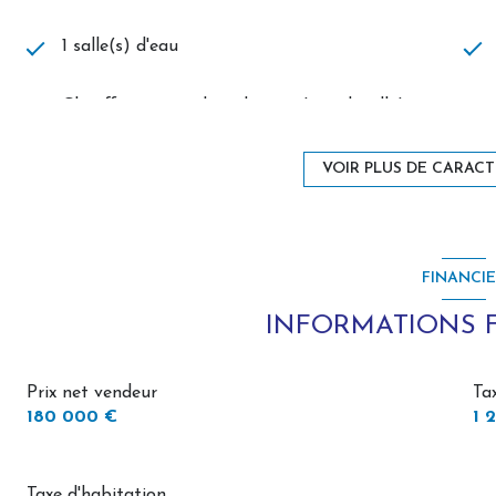
1 salle(s) d'eau
Chauffage central : radiateur (gaz de ville)
exposition Sud
VOIR PLUS DE CARACT
vue Campagne, jardin
FINANCI
terrasse
INFORMATIONS 
Prix net vendeur
Ta
180 000 €
1 
Taxe d'habitation