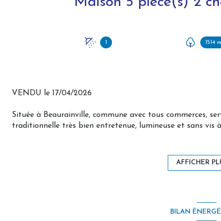
1
1514 
VENDU le 17/04/2026
Située à Beaurainville, commune avec tous commerces, servi
traditionnelle très bien entretenue, lumineuse et sans vis 
présente :
Au rez-de-chaussée :
Enfilade des pièces de vie, toutes exposées plein sud
AFFICHER PL
- pièce d'accueil équipée d'une cheminée avec four à pain.
- salon
- grande cuisine conviviale, aménagée et équipée, avec 2nd
A l'étage :
BILAN ÉNERG
- deux belles chambres