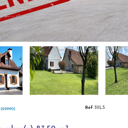
Réf
311LS
(62990)