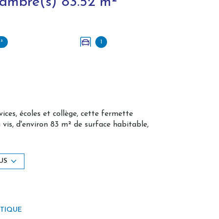
Maison 5 pièce(s) 2 chambre(s) 83.52 m²
m²
1
ces, écoles et collège, cette fermette
à vis, d'environ 83 m² de surface habitable,
US
 conduit de cheminée actif.
ÉTIQUE