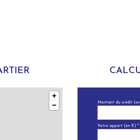
RTIER
CALCU
+
Montant du crédit (en
−
Votre apport (en €) *