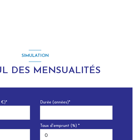
SIMULATION
L DES MENSUALITÉS
 €)*
Durée (années)*
Taux d'emprunt (%) *