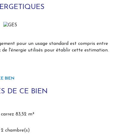
NERGETIQUES
ables aménageables pour extension de
ogement pour un usage standard est compris entre
 seconde terrasse sur jardin, exposée sud ouest
 de l'énergie utilisés pour établir cette estimation.
à l'étage,
E BIEN
au chaude .
ravaux structurels, permettant de nouveaux
S DE CE BIEN
 proximité des commodités, le tout à 15 mn de
, contactez Laurence STALHBERGER votre
carrez 83,52 m²
é sont disponibles sur le site Géorisques :
2 chambre(s)