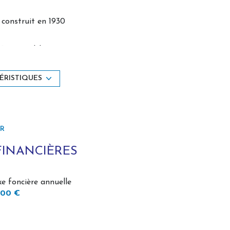
construit en 1930
1 garage(s)
2 niveau(x)
ÉRISTIQUES
cave
ER
FINANCIÈRES
xe foncière annuelle
200 €