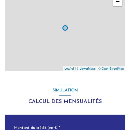
−
Leaflet
|
©
Maps
|
© OpenStreetMap
Jawg
SIMULATION
CALCUL DES MENSUALITÉS
Montant du crédit (en €)*