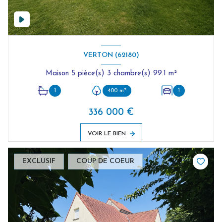
VERTON (62180)
Maison 5 pièce(s) 3 chambre(s) 99.1 m²
1
400 m²
1
336 000 €
VOIR LE BIEN
EXCLUSIF
COUP DE COEUR