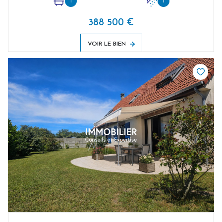
1
1
388 500 €
VOIR LE BIEN