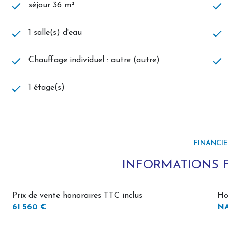
séjour 36 m²
1 salle(s) d'eau
Chauffage individuel : autre (autre)
1 étage(s)
FINANCI
INFORMATIONS 
Prix de vente honoraires TTC inclus
Ho
61 560 €
N