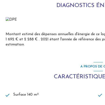
DIAGNOSTICS É
Conditions financières :
Viager occupé au profit d'une dame de 82 ans.
Valeur vénale : 136 000 €
Bouquet HAI : 61 560 €
Rente mensuelle : 257 €
Taxe foncière : 825 € dont 150 € de taxe d'enlèvement de
Montant estimé des dépenses annuelles d'énergie de ce l
Décote immédiate via le droit d'usage et d'habitation rése
1 692 € et 2 288 € . 2021 étant l'année de référence des pri
estimation.
Cette opération permet une acquisition à prix réduit dans 
Bouquet 61 560 €. Honoraires à la charge du vendeur. Cla
estimé des dépenses annuelles d'énergie pour un usage stan
A PROPOS DE C
l'année 2021 : entre 1692.00 et 2288.00 €. Les information
disponibles sur le site Géorisques : georisques.gouv.fr.
CARACTÉRISTIQUE
Votre conseiller FM IMMOBILIER - Conseils & Expertise 
Carte T CPI62072022000000002
RCP ALLIANZ
Surface 140 m²