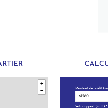
RTIER
CALCU
+
Montant du crédit (en
−
Votre apport (en €) *