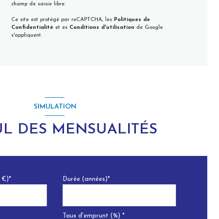
champ de saisie libre.
Ce site est protégé par reCAPTCHA, les
Politiques de
Confidentialité
et es
Conditions d'utilisation
de Google
s'appliquent.
SIMULATION
L DES MENSUALITÉS
 €)*
Durée (années)*
Taux d'emprunt (%) *