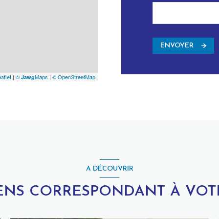
ENVOYER
aflet
|
©
Maps
|
© OpenStreetMap
Jawg
A DÉCOUVRIR
IENS CORRESPONDANT À VO