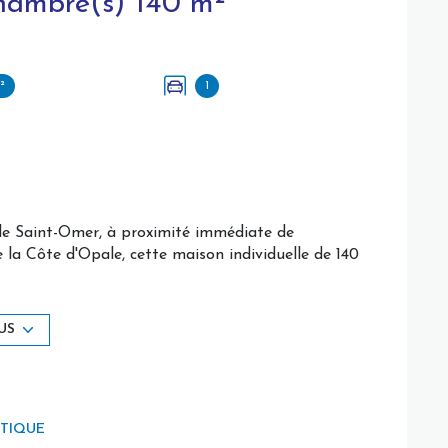
Viager 5 pièce(s) 4 chambre(s) 140 m²
²
1
de Saint-Omer, à proximité immédiate de
la Côte d'Opale, cette maison individuelle de 140
atrimonial à prix décoté.
s vis-à-vis, cette maison comprend un hall
US
ne équipée indépendante, une véranda, un cellier et
, quatre chambres offrent de beaux volumes.
uiseries PVC double vitrage avec volets roulants
ÉTIQUE