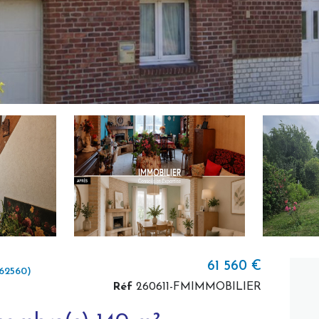
61 560 €
62560)
Réf
260611-FMIMMOBILIER