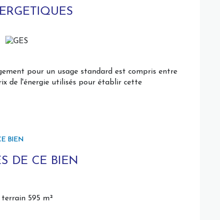
NERGETIQUES
s ordures ménagères.
ogement pour un usage standard est compris entre
rvé
x de l'énergie utilisés pour établir cette
un secteur recherché pour la location.
sse énergie D, Classe climat B Montant moyen
dard, établi à partir des prix de l'énergie de
E BIEN
s sur les risques auxquels ce bien est exposé sont
S DE CE BIEN
- : Gérante - Marie HEMBERT
terrain 595 m²