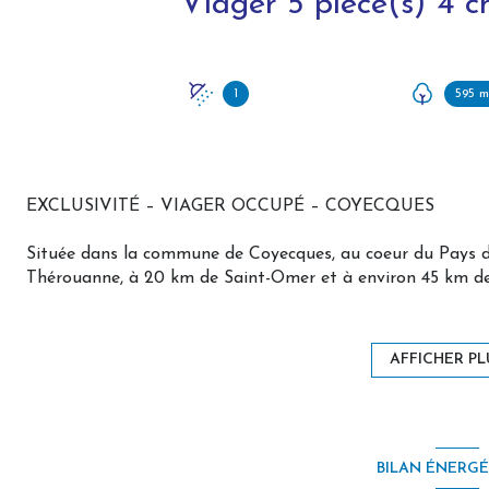
1
595 m
EXCLUSIVITÉ – VIAGER OCCUPÉ – COYECQUES
Située dans la commune de Coyecques, au coeur du Pays 
Thérouanne, à 20 km de Saint-Omer et à environ 45 km de 
m² environ, représente une opportunité d'investissement p
Edifiée sur une parcelle d'environ 600 m², aménagée et san
AFFICHER PL
d'entrée avec escalier, un séjour-salon lumineux, une cuisi
une salle d'eau et toilettes au rez-de-chaussée. À l'étage
Un garage attenant complète le bien.
Les prestations comprennent une toiture récente, des men
BILAN ÉNERG
ainsi qu'un poêle à granulés récemment installé.