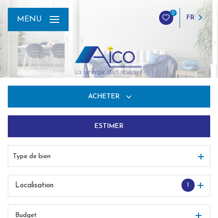
0
FR
MENU
ACHETER
ESTIMER
De l'ancien
Du neuf
Type de bien
De l'immo pro
1
Localisation
Budget