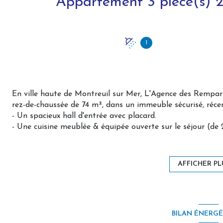
1
En ville haute de Montreuil sur Mer, L'Agence des Rempa
rez-de-chaussée de 74 m², dans un immeuble sécurisé, réce
- Un spacieux hall d'entrée avec placard.
- Une cuisine meublée & équipée ouverte sur le séjour (de 
- Une salle d'eau.
- Un WC séparé avec placard.
- Deux chambres avec chacune une armoire (13 & 17 m²).
AFFICHER PL
Appartement en rez de jardin offrant le privilège
d'une ter
Vous bénéficiez également d'une place de parking privativ
A proximité de toutes commodités à pied et à deux pas de 
À visiter sans attendre avec L'Agence des Remparts, 
BILAN ÉNERG
immobilier.