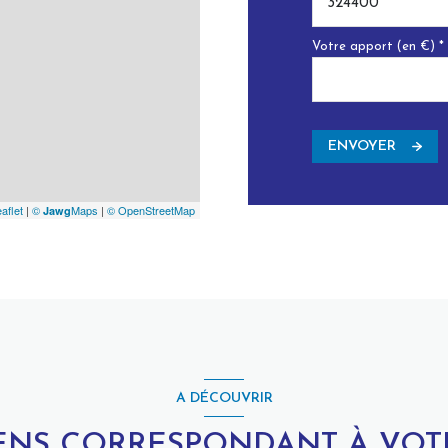
Votre apport (en €) *
ENVOYER
aflet
|
©
Maps
|
© OpenStreetMap
Jawg
A DÉCOUVRIR
IENS CORRESPONDANT À VO