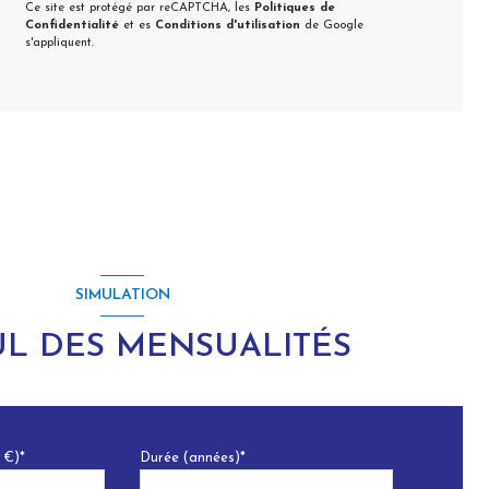
Ce site est protégé par reCAPTCHA, les
Politiques de
Confidentialité
et es
Conditions d'utilisation
de Google
s'appliquent.
SIMULATION
L DES MENSUALITÉS
 €)*
Durée (années)*