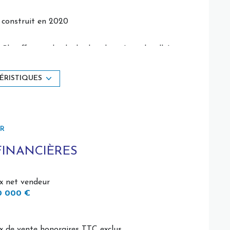
construit en 2020
Chauffage individuel : chaudière (gaz de ville)
1 niveau(x)
ÉRISTIQUES
terrasse
ER
interphone
FINANCIÈRES
ix net vendeur
0 000 €
ix de vente honoraires TTC exclus