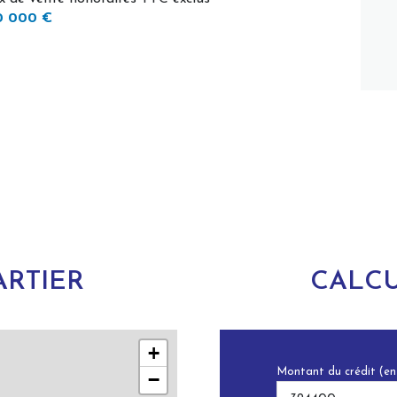
0 000 €
RTIER
CALCU
+
Montant du crédit (en
−