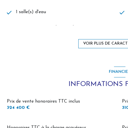
1 salle(s) d'eau
cuisine américaine (équipée)
1 côté(s) mitoyen(s)
VOIR PLUS DE CARACT
3 étage(s)
FINANCI
visiophone
INFORMATIONS 
Prix de vente honoraires TTC inclus
Pr
324 400 €
31
Honoraires TTC à la charge acquéreur
Pr