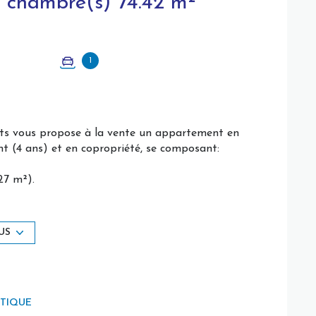
Appartement 3 pièce(s) 2 chambre(s) 74.42 m²
1
rts vous propose à la vente un appartement en
nt (4 ans) et en copropriété, se composant:
27 m²).
US
rasse et d'un jardinet.
e.
la Citadelle ainsi que des remparts.
demandez Aurélien Piquet votre agent
ÉTIQUE