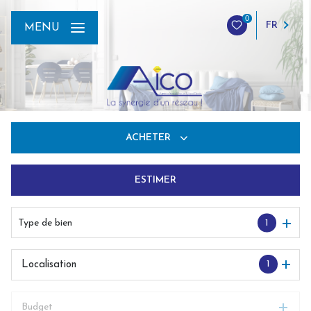
0
FR
MENU
ACHETER
ESTIMER
De l'ancien
Du neuf
Type de bien
1
De l'immo pro
1
Localisation
Budget