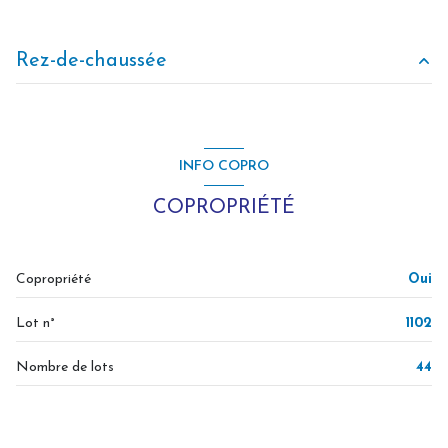
balcon
Rez-de-chaussée
terrasse
chambre
9.27 m²
visiophone
chambre
11.85 m²
INFO COPRO
interphone
COPROPRIÉTÉ
quartier STELLA-PLAGE
Copropriété
Oui
accès handicapé
Lot n°
1102
Nombre de lots
44