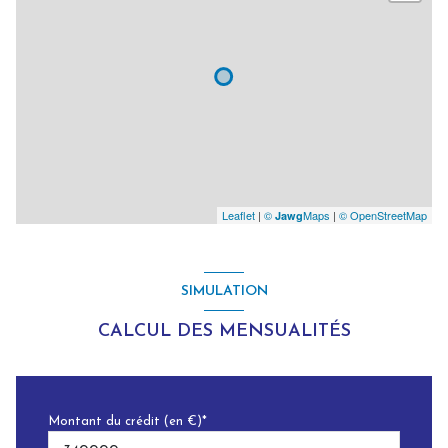
Leaflet
|
©
Maps
|
© OpenStreetMap
Jawg
SIMULATION
CALCUL DES MENSUALITÉS
Montant du crédit (en €)*