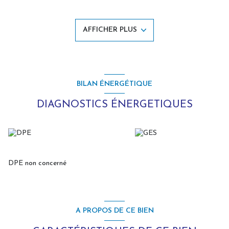
séparés.
Une place de parking est incluse dans le prix. Possibilité d’acquérir
une cave en supplément. Résidence sécurisée avec ascenseur et
AFFICHER PLUS
local à vélos.
Livraison prévue au 2e trimestre 2027
. Parfait pour une
résidence principale, secondaire ou un investissement locatif.
D'autres typologies de biens sont disponibles. Contactez nous pour
plus d'informations : 03 21 94 60 65.
BILAN ÉNERGÉTIQUE
DIAGNOSTICS ÉNERGETIQUES
DPE non concerné
A PROPOS DE CE BIEN