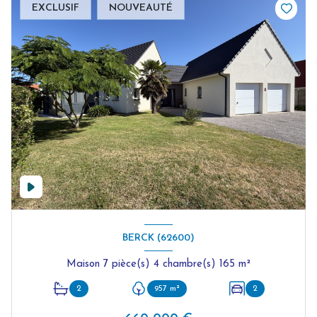
EXCLUSIF
NOUVEAUTÉ
BERCK (62600)
Maison 7 pièce(s) 4 chambre(s) 165 m²
2
957 m²
2