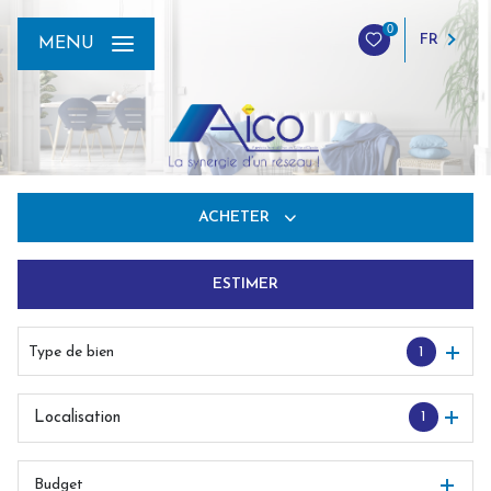
0
FR
MENU
ACHETER
ESTIMER
De l'ancien
Du neuf
Type de bien
1
De l'immo pro
1
Localisation
Budget