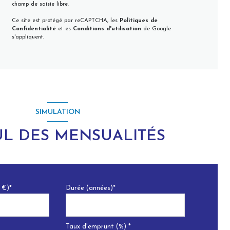
champ de saisie libre.
Ce site est protégé par reCAPTCHA, les
Politiques de
Confidentialité
et es
Conditions d'utilisation
de Google
s'appliquent.
SIMULATION
L DES MENSUALITÉS
 €)*
Durée (années)*
Taux d'emprunt (%) *