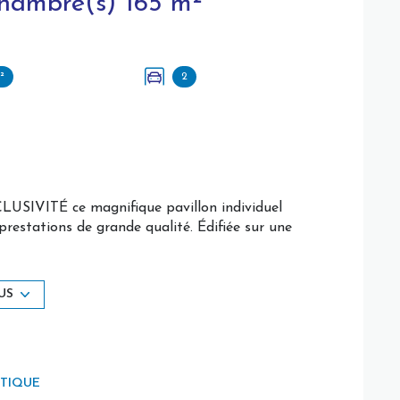
Maison 7 pièce(s) 4 chambre(s) 165 m²
²
2
LUSIVITÉ ce magnifique pavillon individuel
restations de grande qualité. Édifiée sur une
 quête de volumes, de confort et de sérénité.
ron
16 m²
qui donne le ton. La pièce de vie,
US
uvre sur une agréable véranda de
15 m²
, véritable
, entièrement aménagée et équipée
ravira les
ÉTIQUE
 de
14 m²
, une salle de bains, et un cellier,