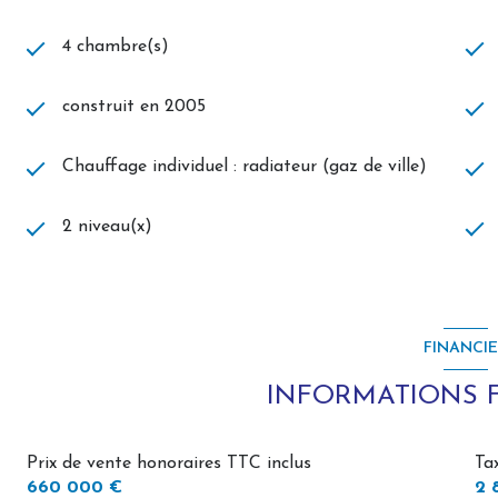
Maison impeccable, aucun travaux à prévoir.
4 chambre(s)
Une propriété rare sur le secteur de Berck-Plage, où quali
irréprochable se conjuguent pour offrir un cadre de vie pri
construit en 2005
potentiel de cette belle demeure.
Chauffage individuel : radiateur (gaz de ville)
Autres photos sur demande
DPE : C
2 niveau(x)
GES : C
660.000€uros, honoraires charge vendeur
Les informations sur les risques auxquels ce bien est expos
www.georisques.gouv.fr
FINANCI
L'Agence de Rang Du Fliers, membre du réseau AICO : 1 ma
INFORMATIONS 
Prix de vente honoraires TTC inclus
Ta
660 000 €
2 