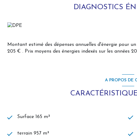
permettant une vie de plain-pied particulièrement confort
DIAGNOSTICS É
À l'étage, un vaste palier dessert trois belles chambres offr
ainsi qu'une seconde salle de bains.
À l'extérieur, tout a été pensé pour le confort et la pratic
carrelé, abri bois, abri de jardin et un terrain clos et pa
Montant estimé des dépenses annuelles d'énergie pour un 
des beaux jours en toute tranquillité.
205 € . Prix moyens des énergies indexés sur les années 
Les atouts de cette propriété :
Pavillon individuel de 2005.
A PROPOS DE C
Construction et finitions de qualité.
Vie de plain-pied.
CARACTÉRISTIQUE
Vaste séjour lumineux de 42 m².
Cuisine indépendante aménagée et équipée.
Véranda de 15 m².
4 chambres.
Surface 165 m²
2 salles de bains.
Double garage carrelé.
terrain 957 m²
Terrain clos de 957 m².