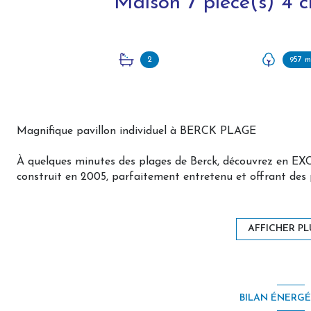
2
957 m
Magnifique pavillon individuel à BERCK PLAGE
À quelques minutes des plages de Berck, découvrez en EXC
construit en 2005, parfaitement entretenu et offrant des p
parcelle de
957 m²
, cette propriété séduira les familles en
Dès l'entrée, vous serez accueillis par un vaste hall d'envi
AFFICHER PL
lumineuse et chaleureuse, développe près de
42 m²
et s'o
prolongement de l'espace de vie. La cuisine indépendante
amateurs de gastronomie.
BILAN ÉNERG
Le rez-de-chaussée propose également une belle chambre