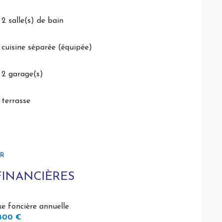
2 salle(s) de bain
té de construction, volumes généreux et état
vilégié. Une visite s'impose pour apprécier tout le
cuisine séparée (équipée)
2 garage(s)
terrasse
é sont disponibles sur le site Géorisques :
ER
ndat exclusif = 7 agences à votre service
FINANCIÈRES
xe foncière annuelle
800 €