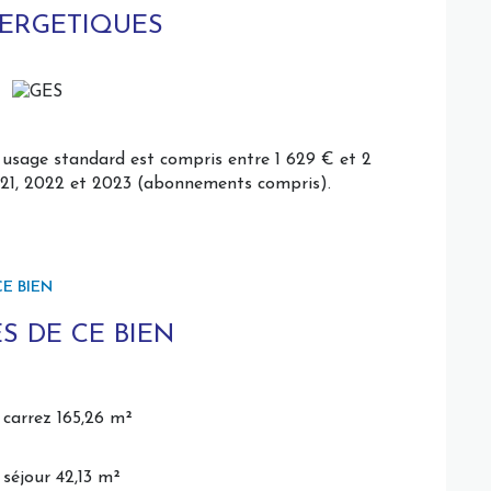
able.
NERGETIQUES
ant des surfaces utiles d'environ 15, 15 et 21 m²,
ité : entrée avec portail, double garage entièrement
rfaitement entretenu de
957 m²
, idéal pour profiter
usage standard est compris entre 1 629 € et 2
2021, 2022 et 2023 (abonnements compris).
E BIEN
S DE CE BIEN
carrez 165,26 m²
séjour 42,13 m²