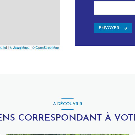
ENVOYER
aflet
|
©
Maps
|
© OpenStreetMap
Jawg
A DÉCOUVRIR
IENS CORRESPONDANT À VO