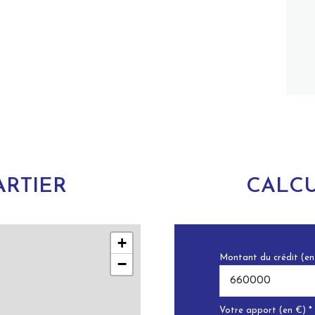
RTIER
CALCU
+
Montant du crédit (en
−
Votre apport (en €) *