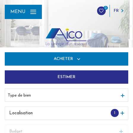
0
FR
MENU
ACHETER
ESTIMER
De l'ancien
Du neuf
Type de bien
De l'immo pro
1
Localisation
Budget