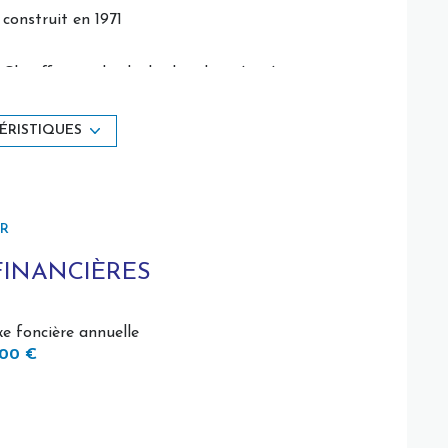
construit en 1971
Chauffage individuel : chaudière (gaz)
exposition Sud-Ouest
ÉRISTIQUES
terrasse
ER
FINANCIÈRES
xe foncière annuelle
300 €