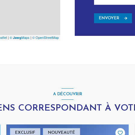
ENVOYER
aflet
|
©
Maps
|
© OpenStreetMap
Jawg
A DÉCOUVRIR
IENS CORRESPONDANT À VO
EXCLUSIF
NOUVEAUTÉ