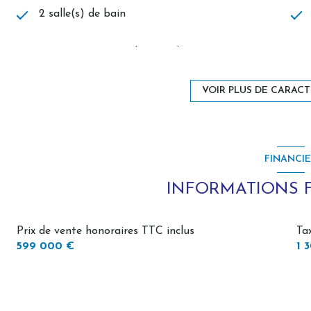
2 salle(s) de bain
cuisine américaine (équipée)
1 garage(s)
VOIR PLUS DE CARACT
1 niveau(x)
FINANCI
arboré
INFORMATIONS 
Prix de vente honoraires TTC inclus
Ta
599 000 €
1 