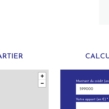
RTIER
CALCU
+
Montant du crédit (en
−
Votre apport (en €) *