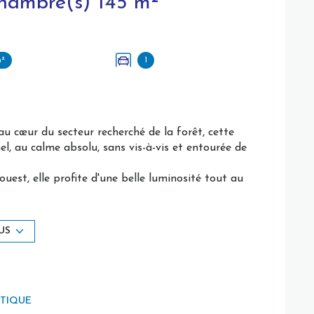
Maison 6 pièce(s) 5 chambre(s) 145 m²
m²
1
 au cœur du secteur recherché de la forêt, cette
l, au calme absolu, sans vis-à-vis et entourée de
ouest, elle profite d'une belle luminosité tout au
ssée, un vaste espace de vie, deux chambres et une
À l'étage, vous découvrirez trois belles chambres,
US
otentiel d'aménagement, pouvant être transformé
s.
ut le potentiel de cette propriété. Son principal
ÉTIQUE
des plus recherchés de Stella-Plage, où les