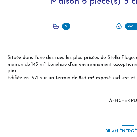
2
843 
Située dans l'une des rues les plus prisées de Stella-Plage,
maison de 145 m² bénéficie d'un environnement exceptionne
pins.
Édifiée en 1971 sur un terrain de 843 m² exposé sud, est et 
long de la journée grâce à ses nombreuses ouvertures.
La maison offre de généreux volumes avec, au rez-de-chau
salle de bains, permettant une véritable vie de plain-pied. 
AFFICHER PL
idéales pour accueillir famille et amis.
Un grand garage complète l'ensemble et offre un beau p
en dépendance, atelier ou espace de loisirs selon vos projet
Des travaux de rénovation sont à prévoir afin de révéler to
BILAN ÉNERG
atout réside dans son emplacement rare et privilégié, l'un 