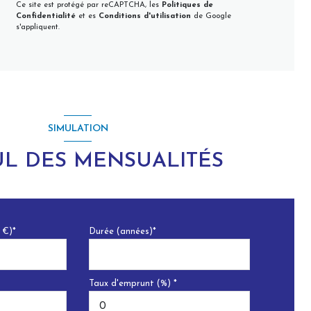
Ce site est protégé par reCAPTCHA, les
Politiques de
Confidentialité
et es
Conditions d'utilisation
de Google
s'appliquent.
SIMULATION
L DES MENSUALITÉS
 €)*
Durée (années)*
Taux d'emprunt (%) *