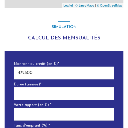
Leaflet
|
©
Maps
|
© OpenStreetMap
Jawg
SIMULATION
CALCUL DES MENSUALITÉS
Montant du crédit (en €)*
Durée (années)*
Votre apport (en €) *
Taux d'emprunt (%) *