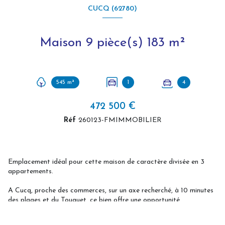
CUCQ (62780)
Maison 9 pièce(s) 183 m²
545 m²
1
4
472 500 €
Réf
260123-FMIMMOBILIER
Emplacement idéal pour cette maison de caractère divisée en 3
appartements.
A Cucq, proche des commerces, sur un axe recherché, à 10 minutes
des plages et du Touquet, ce bien offre une opportunité
d'investissement locatif et d'installation pour un professionnel.