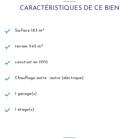
Votre conseiller FM IMMOBILIER - Conseils & Expertise - : Sarah
CARACTÉRISTIQUES DE CE BIEN
VALLART
Agent commercial (Entreprise individuelle)
RSAC 442518312
RCP Allianz
Surface 183 m²
terrain 545 m²
construit en 1970
Chauffage autre : autre (electrique)
1 garage(s)
1 étage(s)