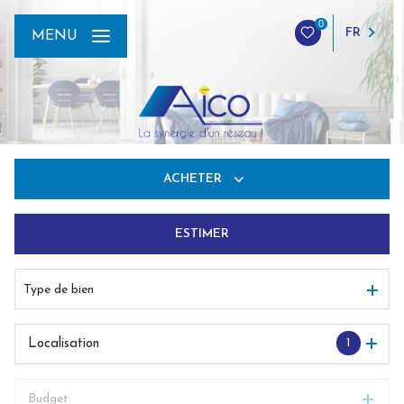
0
FR
MENU
ACHETER
ESTIMER
De l'ancien
Du neuf
Type de bien
De l'immo pro
1
Localisation
Budget