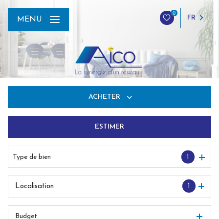
0
FR
MENU
ACHETER
ESTIMER
De l'ancien
Du neuf
Type de bien
1
De l'immo pro
1
Localisation
Budget