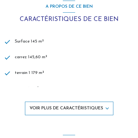
univers préservé et serein.
A PROPOS DE CE BIEN
Un bien rare de construction neuve proche des commodités
et en accès facile aux villes et villages du littoral : confort,
CARACTÉRISTIQUES DE CE BIEN
bien-être, vie en autonomie plain-pied, performance des
équipements et qualité des prestations, le choix de
l'exception!
A
visiter sans attendre avec L'Agence des Remparts,
Surface 145 m²
contactez Laurence STALHBERGER votre conseillère en
immobilier, joignable 7 jours/7
Les informations sur les risques auxquels ce bien est exposé sont
carrez 145,60 m²
disponibles sur le site Géorisques : www.georisques.gouv.fr.
Bien en délégation de mandat exclusif AICO.
terrain 1 179 m²
séjour 63 m²
4 chambre(s)
VOIR PLUS DE CARACTÉRISTIQUES
2 salle(s) de bain
construit en 2023