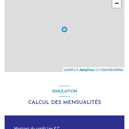
−
Leaflet
|
©
Maps
|
© OpenStreetMap
Jawg
SIMULATION
CALCUL DES MENSUALITÉS
Montant du crédit (en €)*