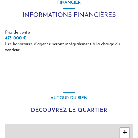
FINANCIER
cuisine américaine (équipée)
INFORMATIONS FINANCIÈRES
Chauffage central : trad_type_chauff_air_eau (pompe à
Prix de vente
chaleur)
475 000 €
Les honoraires d'agence seront intégralement à la charge du
vendeur
1 garage(s)
exposition Sud-Ouest
2 niveau(x)
vue jardin, village
AUTOUR DU BIEN
DÉCOUVREZ LE QUARTIER
terrasse
+