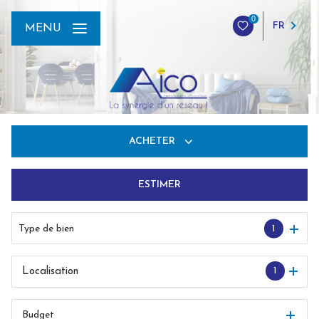
0
FR
MENU
ACHETER
ESTIMER
De l'ancien
Du neuf
Type de bien
1
De l'immo pro
1
Localisation
Budget