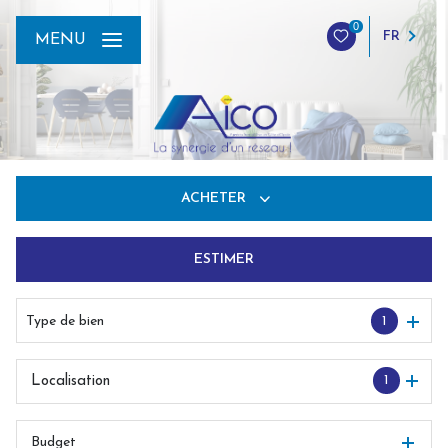
0
FR
MENU
ACHETER
ESTIMER
De l'ancien
Du neuf
Type de bien
1
De l'immo pro
1
Localisation
Budget