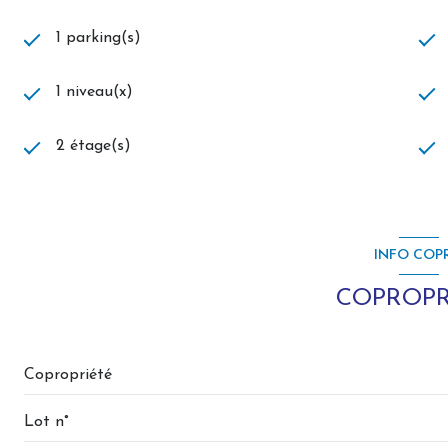
1 parking(s)
1 niveau(x)
2 étage(s)
INFO COP
COPROPR
Copropriété
Lot n°