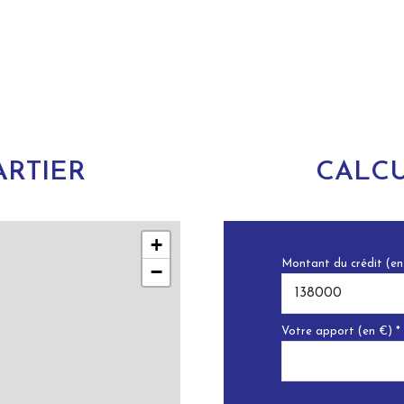
RTIER
CALCU
+
Montant du crédit (en
−
Votre apport (en €) *