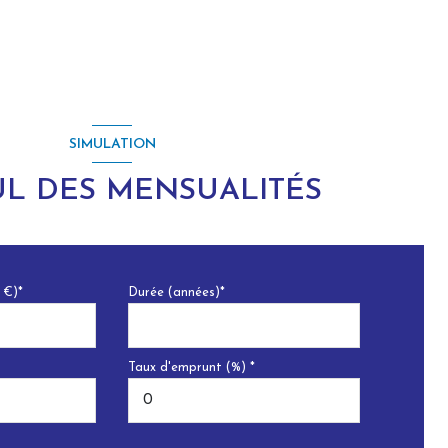
SIMULATION
L DES MENSUALITÉS
 €)*
Durée (années)*
Taux d'emprunt (%) *