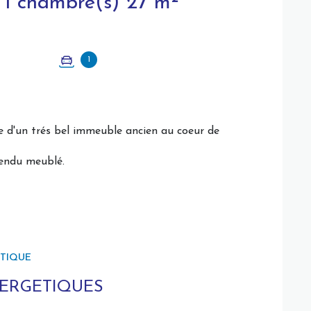
Appartement 2 pièce(s) 1 chambre(s) 27 m²
1
 d'un trés bel immeuble ancien au coeur de
vendu meublé.
ÉTIQUE
NERGETIQUES