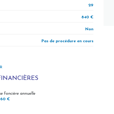
29
840 €
Non
Pas de procédure en cours
ER
FINANCIÈRES
xe foncière annuelle
060 €