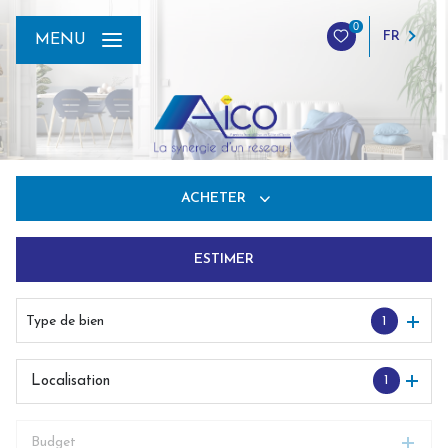
0
FR
MENU
ACHETER
ESTIMER
De l'ancien
Du neuf
Type de bien
1
De l'immo pro
1
Localisation
Budget