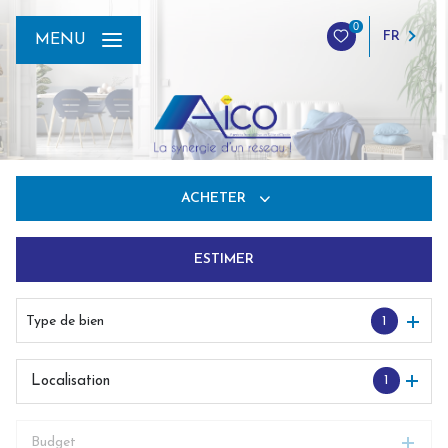
0
FR
MENU
ACHETER
ESTIMER
De l'ancien
Du neuf
Type de bien
1
De l'immo pro
1
Localisation
Budget