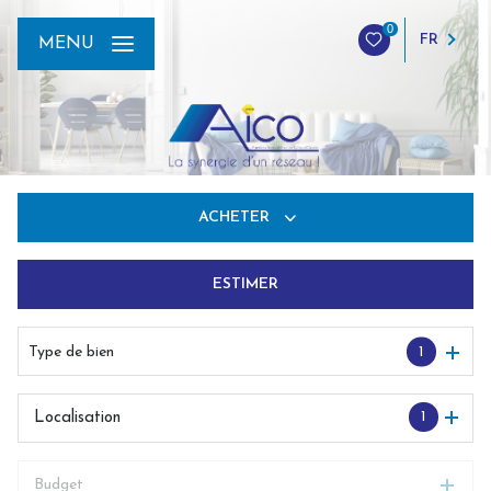
0
FR
MENU
ACHETER
ESTIMER
De l'ancien
Du neuf
Type de bien
1
De l'immo pro
1
Localisation
Budget