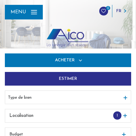
0
FR
MENU
ACHETER
ESTIMER
De l'ancien
Du neuf
Type de bien
De l'immo pro
1
Localisation
Budget