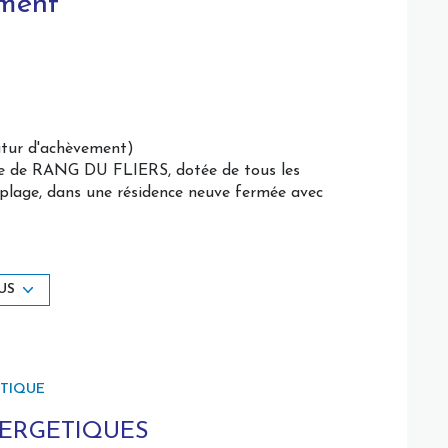
ment
tur d'achèvement)
e de RANG DU FLIERS, dotée de tous les
a plage, dans une résidence neuve fermée avec
os envies) et balcon
US
 espaces extérieurs pour vos moments de détente
ÉTIQUE
r votre véhicule
NERGETIQUES
yclisme