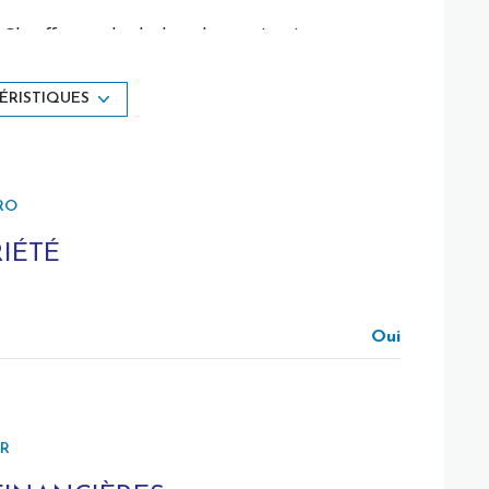
Chauffage individuel : radiateur (gaz)
2 côté(s) mitoyen(s)
ÉRISTIQUES
2ème étage
RO
ascenseur
IÉTÉ
terrasse
Oui
ER