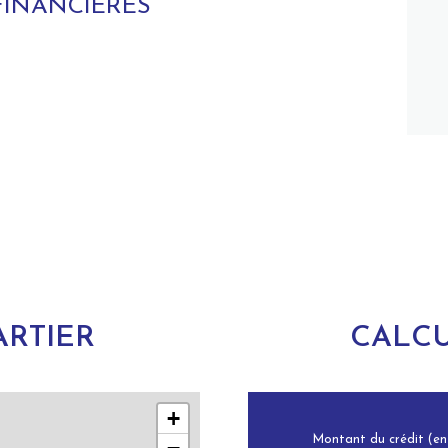
FINANCIÈRES
RTIER
CALCU
+
Montant du crédit (en