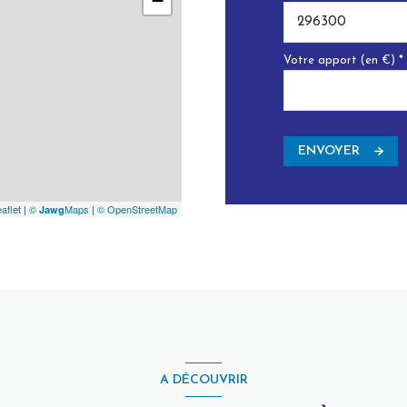
−
Votre apport (en €) *
ENVOYER
aflet
|
©
Maps
|
© OpenStreetMap
Jawg
A DÉCOUVRIR