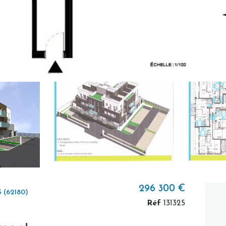
296 300 €
 (62180)
Réf
131325