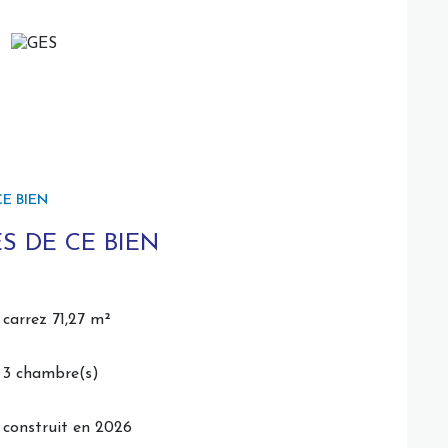
VEFA (Vente en l'état futur d'achèvement) vous
e goût
E BIEN
S DE CE BIEN
carrez 71,27 m²
3 chambre(s)
construit en 2026