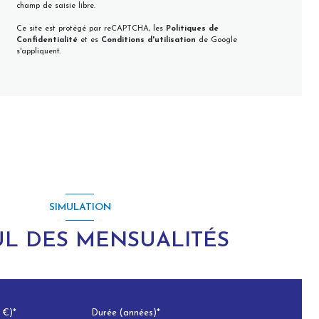
champ de saisie libre.
Ce site est protégé par reCAPTCHA, les
Politiques de
Confidentialité
et es
Conditions d'utilisation
de Google
s'appliquent.
SIMULATION
L DES MENSUALITÉS
 €)*
Durée (années)*