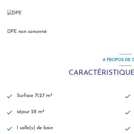
Le bien sera livré dans le cadre d'un programme neuf en 
permettant de personnaliser certaines finitions selon votr
Prix : 296.300€ (en sus : frais de notaire réduits)
DPE non concerné
A PROPOS DE C
CARACTÉRISTIQUE
Surface 71,27 m²
séjour 28 m²
1 salle(s) de bain