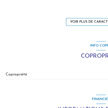
cuisine américaine
exposition Est
VOIR PLUS DE CARACT
1 niveau(x)
INFO COP
3 étage(s)
COPROPR
balcon
Copropriété
FINANCI