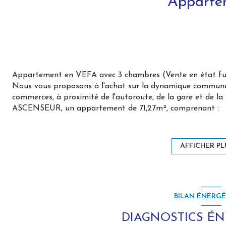
Apparte
Appartement en VEFA avec 3 chambres (Vente en état fu
Nous vous proposons à l'achat sur la dynamique commun
commerces, à proximité de l'autoroute, de la gare et de l
ASCENSEUR, un appartement de 71,27m², comprenant :
3 chambres avec terrasse
Une pièce de vie avec cuisine ouverte (à aménager selon v
Une salle de douche
AFFICHER PL
Des toilettes séparées
Caractéristiques principales :
Un balcon de 7m² et une terrasse de 14m² : profitez de 2
BILAN ÉNERG
Place de parking privative : un stationnement sécurisé pou
Ascenseur : accès facilité à votre appartement
DIAGNOSTICS É
Local à vélos : pratique et sécurisé pour les amateurs de c