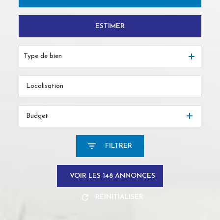
ESTIMER
De l'ancien
Du neuf
Type de bien
De l'immo pro
Budget
FILTRER
VOIR LES
148
ANNONCES
RÉINITIALISER