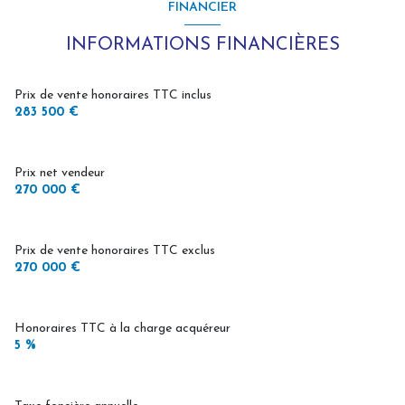
FINANCIER
construit en 1940
INFORMATIONS FINANCIÈRES
cuisine américaine (équipée)
Prix de vente honoraires TTC inclus
283 500 €
Chauffage central : trad_type_chauff_air_eau (pompe à
chaleur)
Prix net vendeur
270 000 €
exposition Sud
1 côté(s) mitoyen(s)
Prix de vente honoraires TTC exclus
270 000 €
2 niveau(x)
Honoraires TTC à la charge acquéreur
cave
5 %
balcon