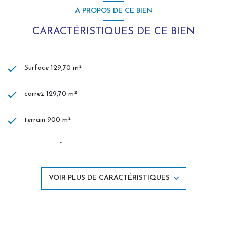
À visiter sans attendre avec L'Agence des Remparts,
A PROPOS DE CE BIEN
demandez Aurélien Piquet votre agent immobilier.
CARACTÉRISTIQUES DE CE BIEN
Surface 129,70 m²
carrez 129,70 m²
terrain 900 m²
séjour 15 m²
5 chambre(s)
VOIR PLUS DE CARACTÉRISTIQUES
1 salle(s) de bain
1 salle(s) d'eau