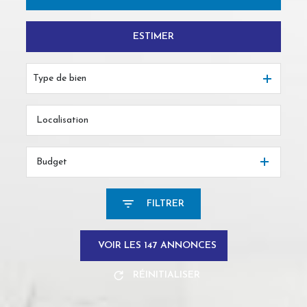
ESTIMER
De l'ancien
Du neuf
Type de bien
De l'immo pro
Budget
FILTRER
VOIR LES
147
ANNONCES
RÉINITIALISER