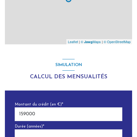
Leaflet
|
©
Maps
|
© OpenStreetMap
Jawg
SIMULATION
CALCUL DES MENSUALITÉS
Montant du crédit (en €)*
Durée (années)*