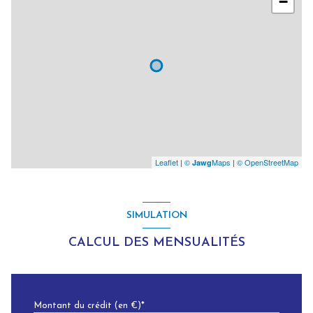
−
Leaflet
|
©
Maps
|
© OpenStreetMap
Jawg
SIMULATION
CALCUL DES MENSUALITÉS
Montant du crédit (en €)*