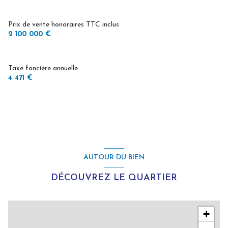
1 garage(s)
Prix de vente honoraires TTC inclus
2 100 000 €
5 parking(s)
Taxe foncière annuelle
exposition Sud-Ouest
4 471 €
1 niveau(x)
terrasse
arboré
AUTOUR DU BIEN
piscinable
DÉCOUVREZ LE QUARTIER
+