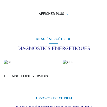
lumière, avec un salon-séjour traversant exposé Est, Sud et Ouest,
largement ouvert sur le jardin et la nature environnante.
Une cuisine indépendante, entièrement équipée, avec accès direct
AFFICHER PLUS
au garage, complète ce niveau.
Une première chambre en rez-de-chaussée avec salle de bains
permet une vie de plain-pied.
À l’étage, un large palier, idéal en espace bureau ou salon de
lecture, dessert cinq chambres, chacune disposant de son point
d’eau, ainsi qu’une salle de bains.
BILAN ÉNERGÉTIQUE
Édifiée dans les années 1970, la propriété nécessite des travaux de
modernisation afin de révéler tout son potentiel et répondre aux
DIAGNOSTICS ÉNERGETIQUES
standards contemporains.
À l’extérieur, aucun travaux n’est à prévoir : la toiture et la façade
ont été récemment rénovées.
Le terrain, constructible et piscinable, offre de belles perspectives
d’extension ou d’aménagement.
Une opportunité au Touquet, alliant emplacement privilégié, cachet
DPE ANCIENNE VERSION
et fort potentiel de valorisation.
CONTACT : GIRARD Mathias
A PROPOS DE CE BIEN