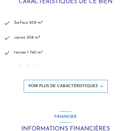
CARACTÉRISTIQUES DE CE BIEN
Surface 208 m²
carrez 208 m²
terrain 1 740 m²
6 chambre(s)
2 salle(s) de bain
VOIR PLUS DE CARACTÉRISTIQUES
construit en 1970
cuisine séparée (équipée)
FINANCIER
Chauffage individuel : chaudière (gaz)
INFORMATIONS FINANCIÈRES