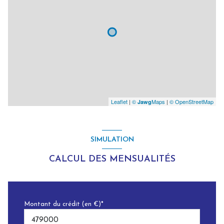
Leaflet
|
©
Maps
|
© OpenStreetMap
Jawg
SIMULATION
CALCUL DES MENSUALITÉS
Montant du crédit (en €)*