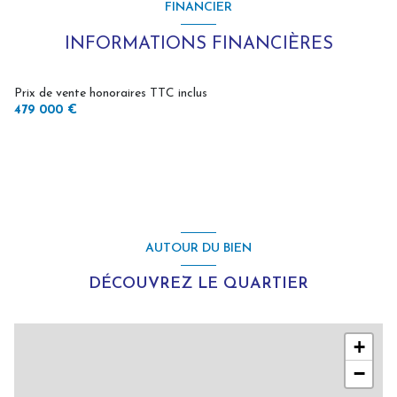
FINANCIER
cuisine séparée (équipée)
INFORMATIONS FINANCIÈRES
Chauffage central : chaudière (gaz de ville)
Prix de vente honoraires TTC inclus
479 000 €
Chauffage individuel : cheminée (bois)
2 garage(s)
exposition Sud-Ouest
AUTOUR DU BIEN
2 niveau(x)
DÉCOUVREZ LE QUARTIER
terrasse
+
accès handicapé
−