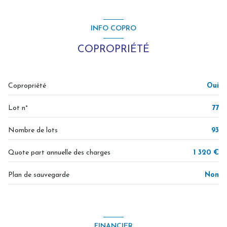
cuisine américaine
INFO COPRO
Chauffage individuel : radiateur (electrique)
COPROPRIÉTÉ
1 parking(s)
Copropriété
Oui
4 étage(s)
Lot n°
77
vue jardin
Nombre de lots
93
cave
Quote part annuelle des charges
1 320 €
Plan de sauvegarde
Non
terrasse
accès handicapé
FINANCIER