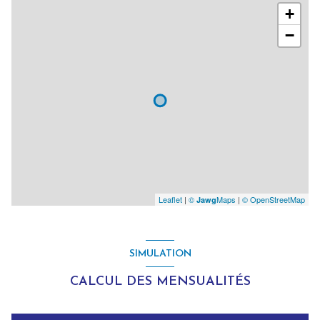
+
−
Leaflet
|
©
Maps
|
© OpenStreetMap
Jawg
SIMULATION
CALCUL DES MENSUALITÉS