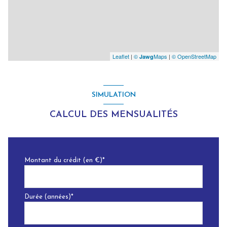
Leaflet
|
©
Maps
|
© OpenStreetMap
Jawg
SIMULATION
CALCUL DES MENSUALITÉS
Montant du crédit (en €)*
Durée (années)*