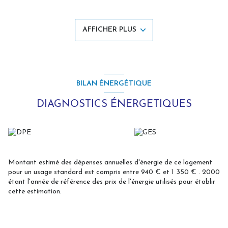
la modernité.
Elle se compose, au rez-de-chaussée d’une entrée, d’un salon-séjour
traversant très lumineux, d’une cuisine équipée, et d'une salle de
AFFICHER PLUS
bains.
Au 1er étage, vous y trouverez un palier et deux chambres
lumineuses et au second étage un vaste palier distribue une grande
chambre et une salle de douche.
La maison dispose également d’une agréable cour intérieure avec
terrasse en bois, d’un grand garage équipé d’une porte électrique,
BILAN ÉNERGÉTIQUE
et d'une cave
DIAGNOSTICS ÉNERGETIQUES
DPE : C
GES : C
354.900€uros, honoraires charge vendeur
Les informations sur les risques auxquels ce bien est exposé sont
disponibles sur le site Géorisques : www.georisques.gouv.fr.
Montant estimé des dépenses annuelles d'énergie de ce logement
pour un usage standard est compris entre 940 € et 1 350 € . 2000
étant l'année de référence des prix de l'énergie utilisés pour établir
cette estimation.