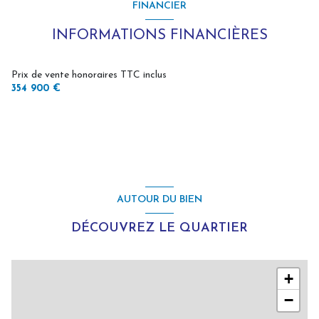
FINANCIER
cuisine séparée (équipée)
INFORMATIONS FINANCIÈRES
Chauffage individuel : radiateur (gaz de ville)
Prix de vente honoraires TTC inclus
354 900 €
1 garage(s)
2 côté(s) mitoyen(s)
2 niveau(x)
AUTOUR DU BIEN
terrasse
DÉCOUVREZ LE QUARTIER
+
−