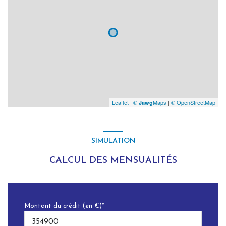
Leaflet
|
©
Maps
|
© OpenStreetMap
Jawg
SIMULATION
CALCUL DES MENSUALITÉS
Montant du crédit (en €)*