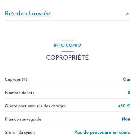
Rez-de-chaussée
salon/sejour
24.44 m²
bureau
9.49 m²
INFO COPRO
chambre
6.93 m²
COPROPRIÉTÉ
chambre
13.04 m²
salle de bain
6 m²
Copropriété
Oui
WC
2.38 m²
Nombre de lots
5
Quote part annuelle des charges
450 €
Plan de sauvegarde
Non
Statut du syndic
Pas de procédure en cours