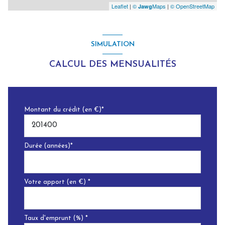
Leaflet
|
©
Maps
|
© OpenStreetMap
Jawg
SIMULATION
CALCUL DES MENSUALITÉS
Montant du crédit (en €)*
Durée (années)*
Votre apport (en €) *
Taux d'emprunt (%) *