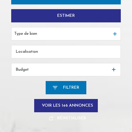
ESTIMER
De l'ancien
Du neuf
Type de bien
De l'immo pro
Budget
FILTRER
VOIR LES
146
ANNONCES
RÉINITIALISER