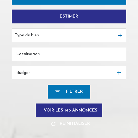
ESTIMER
De l'ancien
Du neuf
Type de bien
De l'immo pro
Budget
FILTRER
VOIR LES
146
ANNONCES
RÉINITIALISER