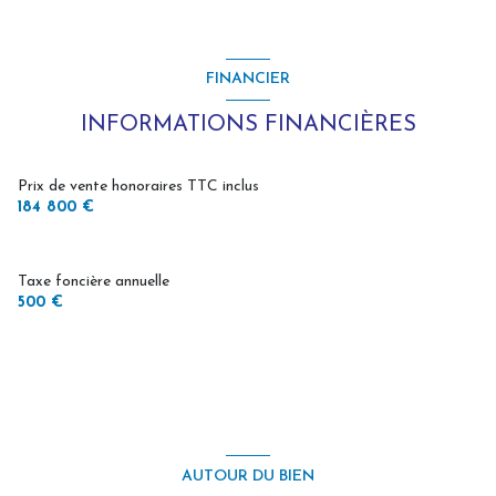
chambre
9.60 m²
chambre
9.50 m²
FINANCIER
chambre
14.10 m²
INFORMATIONS FINANCIÈRES
salon/sejour
16 m²
cuisine
14.20 m²
Prix de vente honoraires TTC inclus
184 800 €
salle de bain
3.3 m²
Taxe foncière annuelle
500 €
AUTOUR DU BIEN