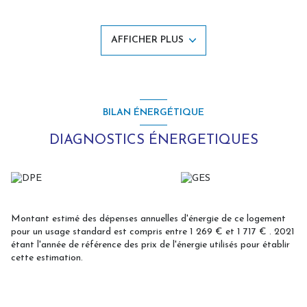
Une chaufferie (8 m²) ainsi qu'une cave voutée de 9 m².
Vous bénéficierez également d'un garage de 15.40 m² avec porte
motorisée et des dépendances.
AFFICHER PLUS
Type de chauffage: central au fioul (chaudière récente 6 ans) -
Menuiseries: PVC double vitrage avec volets roulants manuels -
Assainissement autonome non conforme - Portail motorisé.
Le tout sur 3656 m².
A visiter sans attendre avec L'Agence des Remparts,
demandez
Aurélien Piquet votre agent immobilier.
BILAN ÉNERGÉTIQUE
DIAGNOSTICS ÉNERGETIQUES
Montant estimé des dépenses annuelles d'énergie de ce logement
pour un usage standard est compris entre 1 269 € et 1 717 € . 2021
étant l'année de référence des prix de l'énergie utilisés pour établir
cette estimation.