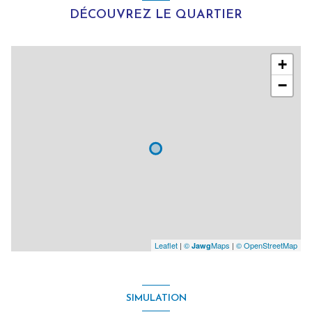
DÉCOUVREZ LE QUARTIER
+
−
Leaflet
|
©
Maps
|
© OpenStreetMap
Jawg
SIMULATION