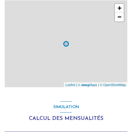
+
−
Leaflet
|
©
Maps
|
© OpenStreetMap
Jawg
SIMULATION
CALCUL DES MENSUALITÉS