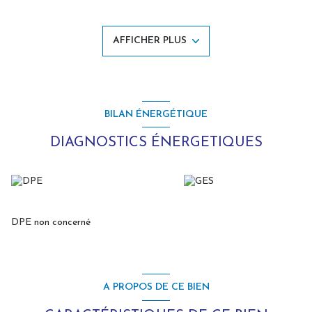
Grand terrain arboré de 3450 m², dont une pâture,
dépendances et garage.
Cave.
AFFICHER PLUS
Logement non soumis au DPE du fait de l'absence de système de
chauffage fixe (conduit de cheminée tubé existant)
Travaux d'isolation et fenêtres double vitrage réalisés mais à
conforter.
BILAN ÉNERGÉTIQUE
Opportunité à saisir pour les amoureux du calme et de la
réno, primo accédant ou pied à terre champêtre!
DIAGNOSTICS ÉNERGETIQUES
A
visiter sans attendre avec L'Agence des Remparts,
contactez Laurence STALHBERGER votre conseillère en
immobilier, joignable 7 jours/7
Les informations sur les risques auxquels ce bien est exposé sont
disponibles sur le site Géorisques : www.georisques.gouv.fr.
DPE non concerné
A PROPOS DE CE BIEN