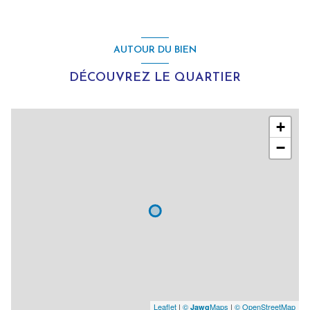
Chauffage autre : autre (fioul)
AUTOUR DU BIEN
1 garage(s)
DÉCOUVREZ LE QUARTIER
2 étage(s)
+
cave
−
balcon
terrasse
Leaflet
|
©
Maps
|
© OpenStreetMap
Jawg