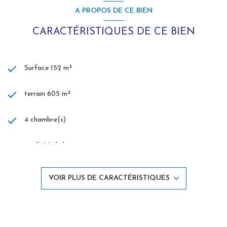
VALLART
A PROPOS DE CE BIEN
Agent commercial (Entreprise individuelle)
RSAC 442518312
CARACTÉRISTIQUES DE CE BIEN
RCP Allianz
Surface 152 m²
terrain 605 m²
4 chambre(s)
1 salle(s) de bain
1 salle(s) d'eau
VOIR PLUS DE CARACTÉRISTIQUES
construit en 1948
cuisine séparée (équipée)