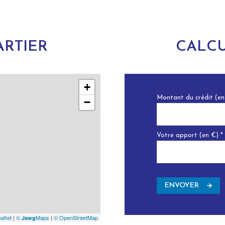
RTIER
CALCU
+
Montant du crédit (en
−
Votre apport (en €) *
ENVOYER
aflet
|
©
Maps
|
© OpenStreetMap
Jawg