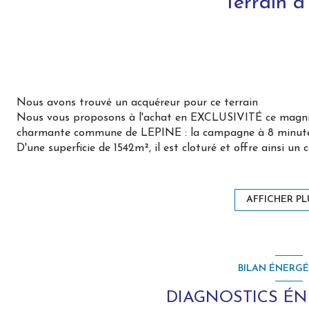
Terrain a
Nous avons trouvé un acquéreur pour ce terrain
Nous vous proposons à l'achat en EXCLUSIVITÉ ce magnifiq
charmante commune de LEPINE : la campagne à 8 minute
D'une superficie de 1542m², il est cloturé et offre ainsi un c
Il vous permettra de concrétiser tous vos projets de constr
Compteur d'eau sur le terrain, électricité en voirie
Environ 30 mètres de façade sur 51 mètres de profondeur.
AFFICHER PL
Rare sur le secteur, à voir rapidement !
Non soumis au DPE
65.000€ honoraires charge vendeur
BILAN ÉNERG
Zone soumise à une obligation légale de débroussaillemen
DIAGNOSTICS É