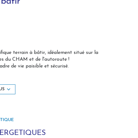
 batir
ue terrain à bâtir, idéalement situé sur la
s du CHAM et de l'autoroute !
adre de vie paisible et sécurisé.
uction.
US
ÉTIQUE
t.
NERGETIQUES