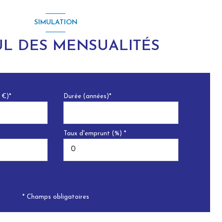
SIMULATION
L DES MENSUALITÉS
 €)*
Durée (années)*
Taux d'emprunt (%) *
* Champs obligatoires