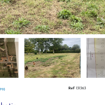
Réf
131363
170)