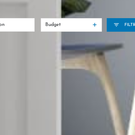
Budget
FILT