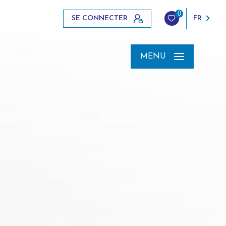
0
SE CONNECTER
FR
MENU