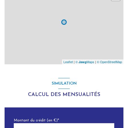
Leaflet
|
©
Maps
|
© OpenStreetMap
Jawg
SIMULATION
CALCUL DES MENSUALITÉS
Montant du crédit (en €)*