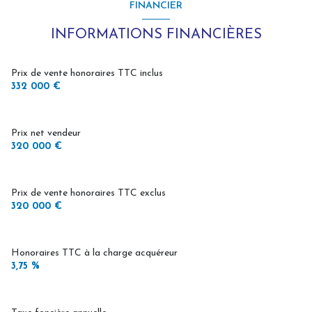
FINANCIER
cuisine américaine (équipée)
INFORMATIONS FINANCIÈRES
Chauffage central : chaudière (gaz de ville)
Prix de vente honoraires TTC inclus
332 000 €
2 garage(s)
Prix net vendeur
2 niveau(x)
320 000 €
1 étage(s)
Prix de vente honoraires TTC exclus
320 000 €
terrasse
Honoraires TTC à la charge acquéreur
3,75 %