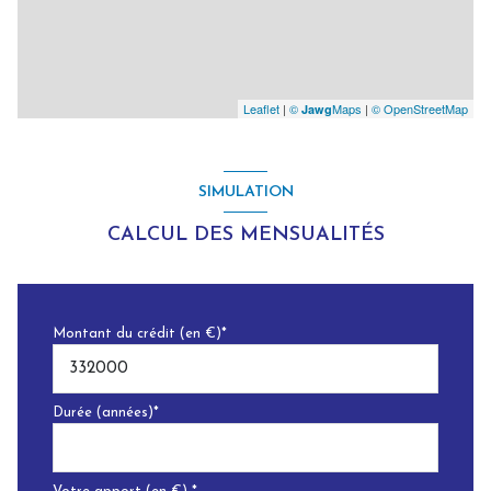
Leaflet
|
©
Maps
|
© OpenStreetMap
Jawg
SIMULATION
CALCUL DES MENSUALITÉS
Montant du crédit (en €)*
Durée (années)*